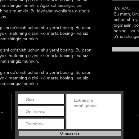
 o'rnatishingiz mumkin. Agar xohlasangiz, uni
JADVAL:
ishingiz mumkin. Bu foydalanuvchilarga o'zingiz
Bu matn. Uni 
joy.
uchun shu ye
tugmasini bos
ngizni qo'shish uchun shu yerni bosing. Bu oson:
bosing - va si
yoki matnning o'zini ikki marta bosing - va siz
o'rnatishing
o'rnatishingiz mumkin.
ngizni qo'shish uchun shu yerni bosing. Bu oson:
yoki matnning o'zini ikki marta bosing - va siz
o'rnatishingiz mumkin.
ngizni qo'shish uchun shu yerni bosing. Bu oson:
yoki matnning o'zini ikki marta bosing - va siz
o'rnatishingiz mumkin.
Отправить