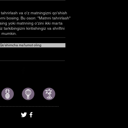
tahrirlash va o'z matningizni qo'shish
rni bosing. Bu oson: "Matnni tahrirlash"
ing yoki matnning o'zini ikki marta
z tarkibingizni kiritishingiz va shriftni
iz mumkin.
Qo'shimcha ma'lumot oling