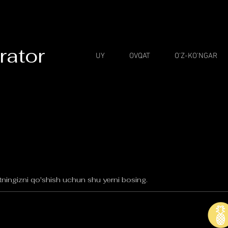
rator
UY
OVQAT
O'Z-KO'NGAR
tningizni qo'shish uchun shu yerni bosing.