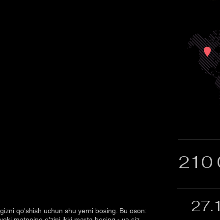
210 
27.
ngizni qo'shish uchun shu yerni bosing. Bu oson:
yoki matnning o'zini ikki marta bosing - va siz