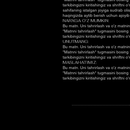
tarkibingizni kiritishingiz va shriftni
sahifaning istalgan joyiga sudrab ol
haqingizda aytib berish uchun ajoyib 
NARXGA O'Z MUMKIN:
Bu matn. Uni tahrirlash va o'z matni
"Matnni tahrirlash" tugmasini bosing 
tarkibingizni kiritishingiz va shriftni 
UNUTMANG:
Bu matn. Uni tahrirlash va o'z matni
"Matnni tahrirlash" tugmasini bosing 
tarkibingizni kiritishingiz va shriftni 
MASLAHATIMIZ:
Bu matn. Uni tahrirlash va o'z matni
"Matnni tahrirlash" tugmasini bosing 
tarkibingizni kiritishingiz va shriftni 
Sankt-Arbat, Moskva
119019, Rossiya
info@mysite.com
''IN TURIST'' MCHJ