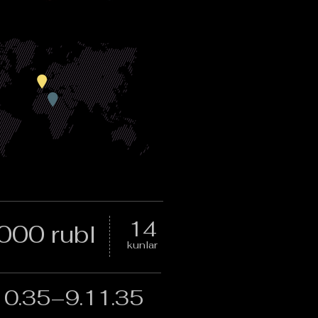
14
000 rubl
kunlar
10.35–9.11.35