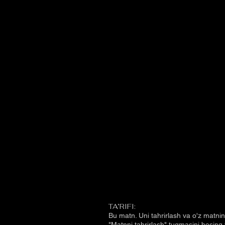
TA’RIFI:
Bu matn. Uni tahrirlash va o'z matni
"Matnni tahrirlash" tugmasini bosing 